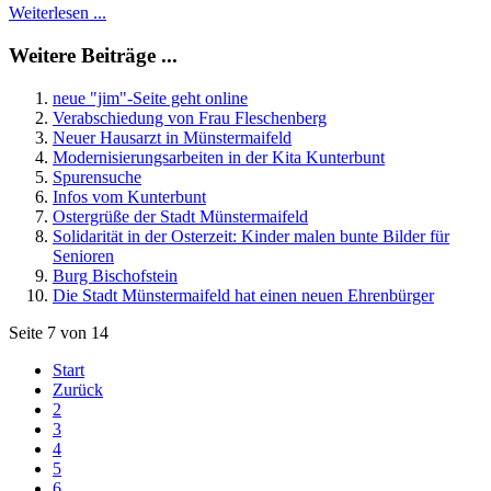
Weiterlesen ...
Weitere Beiträge ...
neue "jim"-Seite geht online
Verabschiedung von Frau Fleschenberg
Neuer Hausarzt in Münstermaifeld
Modernisierungsarbeiten in der Kita Kunterbunt
Spurensuche
Infos vom Kunterbunt
Ostergrüße der Stadt Münstermaifeld
Solidarität in der Osterzeit: Kinder malen bunte Bilder für
Senioren
Burg Bischofstein
Die Stadt Münstermaifeld hat einen neuen Ehrenbürger
Seite 7 von 14
Start
Zurück
2
3
4
5
6