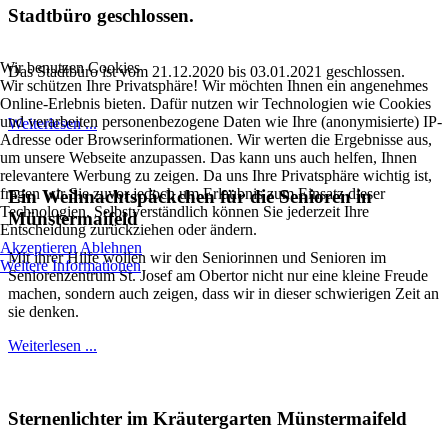
Stadtbüro geschlossen.
Wir benutzen Cookies
Das Stadtbüro ist vom 21.12.2020 bis 03.01.2021 geschlossen.
Wir schützen Ihre Privatsphäre! Wir möchten Ihnen ein angenehmes
Online-Erlebnis bieten. Dafür nutzen wir Technologien wie Cookies
und verarbeiten personenbezogene Daten wie Ihre (anonymisierte) IP-
Weiterlesen ...
Adresse oder Browserinformationen. Wir werten die Ergebnisse aus,
um unsere Webseite anzupassen. Das kann uns auch helfen, Ihnen
relevantere Werbung zu zeigen. Da uns Ihre Privatsphäre wichtig ist,
fragen wir Sie zuvor jedoch um Erlaubnis zum Einsatz dieser
Ein Weihnachtspäckchen für die Senioren in
Technologien. Selbstverständlich können Sie jederzeit Ihre
Münstermaifeld
Entscheidung zurückziehen oder ändern.
Akzeptieren
Ablehnen
Mit ihrer Hilfe wollen wir den Seniorinnen und Senioren im
Weitere Informationen
Seniorenzentrum St. Josef am Obertor nicht nur eine kleine Freude
machen, sondern auch zeigen, dass wir in dieser schwierigen Zeit an
sie denken.
Weiterlesen ...
Sternenlichter im Kräutergarten Münstermaifeld