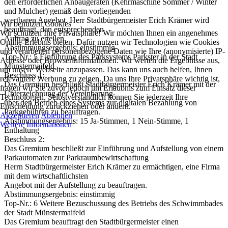
den erforderlichen Anbaugeräten (Kehrmaschine Sommer / Winter
und Mulcher) gemäß dem vorliegenden
wertbaren Angebot. Herr Stadtbürgermeister Erich Krämer wird
Wir benutzen Cookies
beauftragt, den entsprechenden
Wir schützen Ihre Privatsphäre! Wir möchten Ihnen ein angenehmes
Auftrag zu erteilen.
Online-Erlebnis bieten. Dafür nutzen wir Technologien wie Cookies
Abstimmungsergebnis: einstimmig
und verarbeiten personenbezogene Daten wie Ihre (anonymisierte) IP-
Top-Nr.: 5 Einführung des Parksystems Parkster in der Stadt
Adresse oder Browserinformationen. Wir werten die Ergebnisse aus,
Münstermaifeld
um unsere Webseite anzupassen. Das kann uns auch helfen, Ihnen
Beschluss 1:
relevantere Werbung zu zeigen. Da uns Ihre Privatsphäre wichtig ist,
Das Gremium beschließt Stadtbürgermeister Erich Krämer mit der
fragen wir Sie zuvor jedoch um Erlaubnis zum Einsatz dieser
Unterzeichnung der Vereinbarung
Technologien. Selbstverständlich können Sie jederzeit Ihre
über den Betrieb eines Systems zur digitalen Bezahlung von
Entscheidung zurückziehen oder ändern.
Parkgebühren zu beauftragen.
Akzeptieren
Ablehnen
Abstimmungsergebnis: 15 Ja-Stimmen, 1 Nein-Stimme, 1
Weitere Informationen
Enthaltung
Beschluss 2:
Das Gremium beschließt zur Einführung und Aufstellung von einem
Parkautomaten zur Parkraumbewirtschaftung
Herrn Stadtbürgermeister Erich Krämer zu ermächtigen, eine Firma
mit dem wirtschaftlichsten
Angebot mit der Aufstellung zu beauftragen.
Abstimmungsergebnis: einstimmig
Top-Nr.: 6 Weitere Bezuschussung des Betriebs des Schwimmbades
der Stadt Münstermaifeld
Das Gremium beauftragt den Stadtbürgermeister einen