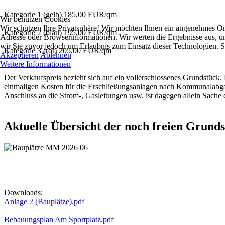
Kategorie 1 (gelb) 185,00 EUR/qm
Wir benutzen Cookies
Wir schützen Ihre Privatsphäre! Wir möchten Ihnen ein angenehmes On
Kategorie 2 (blau) 195,00 EUR/qm
Adresse oder Browserinformationen. Wir werten die Ergebnisse aus, um
wir Sie zuvor jedoch um Erlaubnis zum Einsatz dieser Technologien. S
Kategorie 3 (rot) 205,00 EUR/qm
Akzeptieren
Ablehnen
Weitere Informationen
Der Verkaufspreis bezieht sich auf ein vollerschlossenes Grundstück
einmaligen Kosten für die Erschließungsanlagen nach Kommunalabgab
Anschluss an die Strom-, Gasleitungen usw. ist dagegen allein Sache 
Aktuelle Übersicht der noch freien Grund
Downloads:
Anlage 2 (Bauplätze).pdf
Bebauungsplan Am Sportplatz.pdf