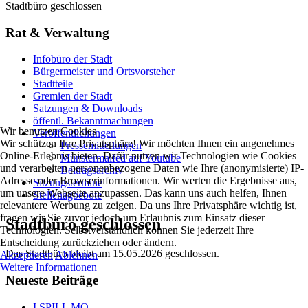
Stadtbüro geschlossen
Rat & Verwaltung
Infobüro der Stadt
Bürgermeister und Ortsvorsteher
Stadtteile
Gremien der Stadt
Satzungen & Downloads
öffentl. Bekanntmachungen
Wir benutzen Cookies
Veröffentlichungen
Wir schützen Ihre Privatsphäre! Wir möchten Ihnen ein angenehmes
Pressemitteilungen
Online-Erlebnis bieten. Dafür nutzen wir Technologien wie Cookies
Münstermaifed auf Youtube
und verarbeiten personenbezogene Daten wie Ihre (anonymisierte) IP-
Beitragsarchiv
Adresse oder Browserinformationen. Wir werten die Ergebnisse aus,
Sitzungstermine
um unsere Webseite anzupassen. Das kann uns auch helfen, Ihnen
Stellenagbebote
relevantere Werbung zu zeigen. Da uns Ihre Privatsphäre wichtig ist,
fragen wir Sie zuvor jedoch um Erlaubnis zum Einsatz dieser
Stadtbüro geschlossen
Technologien. Selbstverständlich können Sie jederzeit Ihre
Entscheidung zurückziehen oder ändern.
Das Stadtbüro bleibt am 15.05.2026 geschlossen.
Akzeptieren
Ablehnen
Weitere Informationen
Neueste Beiträge
I SPILL MO