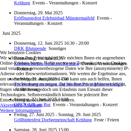
Keldung
Events - Veranstaltungen - Konzert
Donnerstag, 29. Mai 2025
Eröffnungsfest Erlebnisbad Münstermaifeld
Events -
Veranstaltungen - Konzert
Juni 2025
Donnerstag, 12. Juni 2025 16:30 - 20:00
DRK Blutspende
Sonstiges
Wir benutzen Cookies
Wir schützen Ihre Privatsphäre! Wir möchten Ihnen ein angenehmes
Donnerstag, 19. Juni 2025
Online-Erlebnis bieten. Dafür nutzen wir Technologien wie Cookies
Königsschießen Schützen Keldung
Events - Veranstaltungen
und verarbeiten personenbezogene Daten wie Ihre (anonymisierte) IP-
- Konzert
Adresse oder Browserinformationen. Wir werten die Ergebnisse aus,
um unsere Webseite anzupassen. Das kann uns auch helfen, Ihnen
Samstag, 21. Juni 2025 14:00
relevantere Werbung zu zeigen. Da uns Ihre Privatsphäre wichtig ist,
Trinkwasserversorgung und Wasserturm in Münstermaifeld
fragen wir Sie zuvor jedoch um Erlaubnis zum Einsatz dieser
Stadtführung
Technologien. Selbstverständlich können Sie jederzeit Ihre
Sonntag, 22. Juni 2025 14:00
Entscheidung zurückziehen oder ändern.
OPEN AIR am Bur
Events - Veranstaltungen - Konzert
Akzeptieren
Ablehnen
Weitere Informationen
Freitag, 27. Juni 2025 - Sonntag, 29. Juni 2025
Grillhüttenfest Dorfgemeinschaft Keldung
Feste / Feiern
Samstag, 28. Juni 2025 15:00