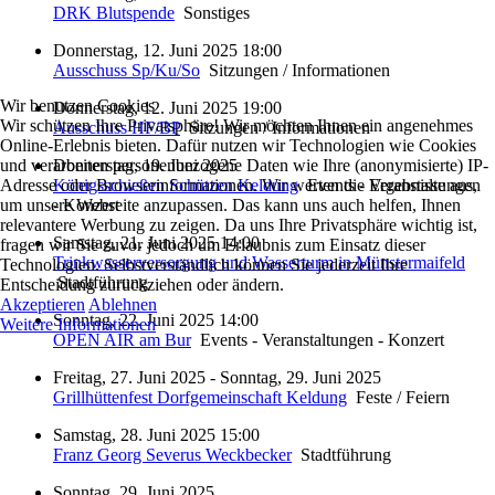
DRK Blutspende
Sonstiges
Donnerstag, 12. Juni 2025 18:00
Ausschuss Sp/Ku/So
Sitzungen / Informationen
Wir benutzen Cookies
Donnerstag, 12. Juni 2025 19:00
Wir schützen Ihre Privatsphäre! Wir möchten Ihnen ein angenehmes
Ausschuss HF/BP
Sitzungen / Informationen
Online-Erlebnis bieten. Dafür nutzen wir Technologien wie Cookies
und verarbeiten personenbezogene Daten wie Ihre (anonymisierte) IP-
Donnerstag, 19. Juni 2025
Adresse oder Browserinformationen. Wir werten die Ergebnisse aus,
Königsschießen Schützen Keldung
Events - Veranstaltungen
um unsere Webseite anzupassen. Das kann uns auch helfen, Ihnen
- Konzert
relevantere Werbung zu zeigen. Da uns Ihre Privatsphäre wichtig ist,
Samstag, 21. Juni 2025 14:00
fragen wir Sie zuvor jedoch um Erlaubnis zum Einsatz dieser
Trinkwasserversorgung und Wasserturm in Münstermaifeld
Technologien. Selbstverständlich können Sie jederzeit Ihre
Stadtführung
Entscheidung zurückziehen oder ändern.
Akzeptieren
Ablehnen
Sonntag, 22. Juni 2025 14:00
Weitere Informationen
OPEN AIR am Bur
Events - Veranstaltungen - Konzert
Freitag, 27. Juni 2025 - Sonntag, 29. Juni 2025
Grillhüttenfest Dorfgemeinschaft Keldung
Feste / Feiern
Samstag, 28. Juni 2025 15:00
Franz Georg Severus Weckbecker
Stadtführung
Sonntag, 29. Juni 2025