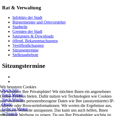
Rat & Verwaltung
Infobüro der Stadt
Bürgermeister und Ortsvorsteher
Stadtteile
Gremien der Stadt
Satzungen & Downloads
öffentl. Bekanntmachungen
Veröffentlichungen
Sitzungstermine
Stellenagbebote
Sitzungstermine
Wir benutzen Cookies
Nach Jahr
Wir schützen Ihre Privatsphäre! Wir möchten Ihnen ein angenehmes
Nach Monat
Online-Erlebnis bieten. Dafür nutzen wir Technologien wie Cookies
Nach Woche
und verarbeiten personenbezogene Daten wie Ihre (anonymisierte) IP-
Heute
Adresse oder Browserinformationen. Wir werten die Ergebnisse aus,
Gehe zu Monat
um unsere Webseite anzupassen. Das kann uns auch helfen, Ihnen
relevantere Werbung zu zeigen. Da uns Ihre Privatsphäre wichtig ist,