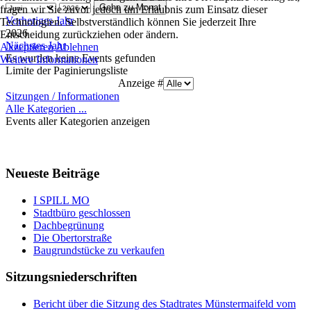
Gehe zu Monat
fragen wir Sie zuvor jedoch um Erlaubnis zum Einsatz dieser
Vorheriges Jahr
Technologien. Selbstverständlich können Sie jederzeit Ihre
2026
Entscheidung zurückziehen oder ändern.
Nächstes Jahr
Akzeptieren
Ablehnen
Es wurden keine Events gefunden
Weitere Informationen
Limite der Paginierungsliste
Anzeige #
Sitzungen / Informationen
Alle Kategorien ...
Events aller Kategorien anzeigen
Neueste Beiträge
I SPILL MO
Stadtbüro geschlossen
Dachbegrünung
Die Obertorstraße
Baugrundstücke zu verkaufen
Sitzungsniederschriften
Bericht über die Sitzung des Stadtrates Münstermaifeld vom