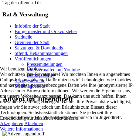
Tag der offenen Tür
Rat & Verwaltung
Infobüro der Stadt
Bürgermeister und Ortsvorsteher
Stadtteile
Gremien der Stadt
Satzungen & Downloads
öffentl. Bekanntmachungen
Veröffentlichungen
Pressemitteilungen
Wir benutzen Cookies
Münstermaifed auf Youtube
Wir schützen Ihre Privatsphäre! Wir möchten Ihnen ein angenehmes
Beitragsarchiv
Online-Erlebnis bieten. Dafür nutzen wir Technologien wie Cookies
Sitzungstermine
und verarbeiten personenbezogene Daten wie Ihre (anonymisierte) IP-
Stellenagbebote
Adresse oder Browserinformationen. Wir werten die Ergebnisse aus,
um unsere Webseite anzupassen. Das kann uns auch helfen, Ihnen
Advent im Jugendtreff
relevantere Werbung zu zeigen. Da uns Ihre Privatsphäre wichtig ist,
fragen wir Sie zuvor jedoch um Erlaubnis zum Einsatz dieser
Technologien. Selbstverständlich können Sie jederzeit Ihre
Tag der offenen Tür, Waffeln und Witerpunsch im Jugendtreff.
Entscheidung zurückziehen oder ändern.
Akzeptieren
Ablehnen
Weitere Informationen