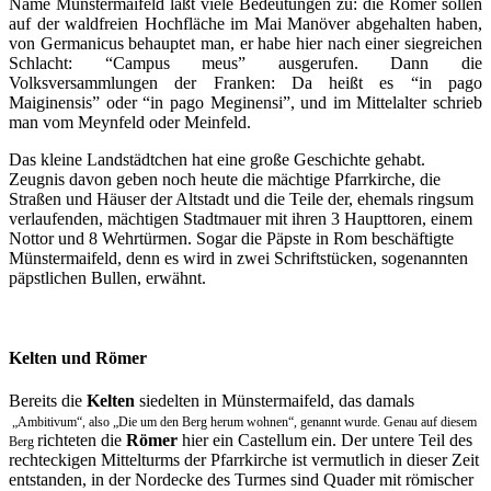
Name Münstermaifeld läßt viele Bedeutungen zu: die Römer sollen
auf der waldfreien Hochfläche im Mai Manöver abgehalten haben,
von Germanicus behauptet man, er habe hier nach einer siegreichen
Schlacht: “Campus meus” ausgerufen. Dann die
Volksversammlungen der Franken: Da heißt es “in pago
Maiginensis” oder “in pago Meginensi”, und im Mittelalter schrieb
man vom Meynfeld oder Meinfeld.
Das kleine Landstädtchen hat eine große Geschichte gehabt.
Zeugnis davon geben noch heute die mächtige Pfarrkirche, die
Straßen und Häuser der Altstadt und die Teile der, ehemals ringsum
verlaufenden, mächtigen Stadtmauer mit ihren 3 Haupttoren, einem
Nottor und 8 Wehrtürmen. Sogar die Päpste in Rom beschäftigte
Münstermaifeld, denn es wird in zwei Schriftstücken, sogenannten
päpstlichen Bullen, erwähnt.
Kelten und Römer
Bereits die
Kelten
siedelten in Münstermaifeld, das damals
„Ambitivum“, also „Die um den Berg herum wohnen“, genannt wurde. Genau auf diesem
richteten die
Römer
hier ein Castellum ein. Der untere Teil des
Berg
rechteckigen Mittelturms der Pfarrkirche ist vermutlich in dieser Zeit
entstanden, in der Nordecke des Turmes sind Quader mit römischer