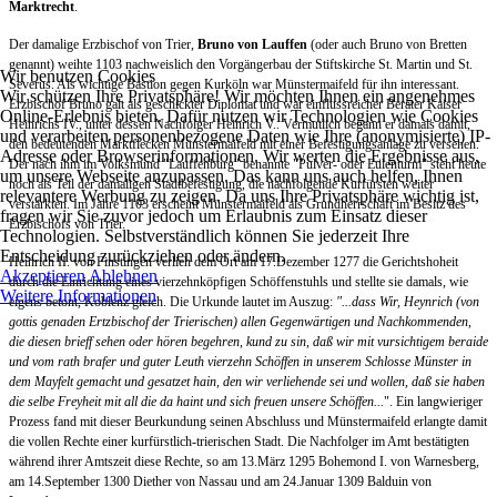
Marktrecht
.
Der damalige Erzbischof von Trier,
Bruno von Lauffen
(oder auch Bruno von Bretten
genannt) weihte 1103 nachweislich den Vorgängerbau der Stiftskirche St. Martin und St.
Wir benutzen Cookies
Severus. Als wichtige Bastion gegen Kurköln war Münstermaifeld für ihn interessant.
Wir schützen Ihre Privatsphäre! Wir möchten Ihnen ein angenehmes
Erzbischof Bruno galt als geschickter Diplomat und war einflussreicher Berater Kaiser
Online-Erlebnis bieten. Dafür nutzen wir Technologien wie Cookies
Heinrichs IV., unter dessen Nachfolger Heinrich V.. Vermutlich begann er damals damit,
und verarbeiten personenbezogene Daten wie Ihre (anonymisierte) IP-
den bedeutenden Marktflecken Münstermaifeld mit einer Befestigungsanlage zu versehen.
Adresse oder Browserinformationen. Wir werten die Ergebnisse aus,
Der nach ihm im Volksmund "Lauffenburg" benannte "Pulver- oder Eulenturm" steht heute
um unsere Webseite anzupassen. Das kann uns auch helfen, Ihnen
noch als Teil der damaligen Stadtbefestigung, die nachfolgende Kurfürsten weiter
relevantere Werbung zu zeigen. Da uns Ihre Privatsphäre wichtig ist,
verstärkten. Im Jahre 1103 erscheint Münstermaifeld als Grundherrschaft im Besitz des
fragen wir Sie zuvor jedoch um Erlaubnis zum Einsatz dieser
Erzbischofs von Trier.
Technologien. Selbstverständlich können Sie jederzeit Ihre
Entscheidung zurückziehen oder ändern.
Heinrich II. von Finstingen verlieh dem Ort am 17.Dezember 1277 die Gerichtshoheit
Akzeptieren
Ablehnen
durch die Einrichtung eines vierzehnköpfigen Schöffenstuhls und stellte sie damals, wie
Weitere Informationen
eigens betont, Koblenz gleich. Die Urkunde lautet im Auszug:
"...dass Wir, Heynrich (von
gottis genaden Ertzbischof der Trierischen) allen Gegenwärtigen und Nachkommenden,
die diesen brieff sehen oder hören begehren, kund zu sin, daß wir mit vursichtigem beraide
und vom rath brafer und guter Leuth vierzehn Schöffen in unserem Schlosse Münster in
dem Mayfelt gemacht und gesatzet hain, den wir verliehende sei und wollen, daß sie haben
die selbe Freyheit mit all die da haint und sich freuen unsere Schöffen...
". Ein langwieriger
Prozess fand mit dieser Beurkundung seinen Abschluss und Münstermaifeld erlangte damit
die vollen Rechte einer kurfürstlich-trierischen Stadt. Die Nachfolger im Amt bestätigten
während ihrer Amtszeit diese Rechte, so am 13.März 1295 Bohemond I. von Warnesberg,
am 14.September 1300 Diether von Nassau und am 24.Januar 1309 Balduin von