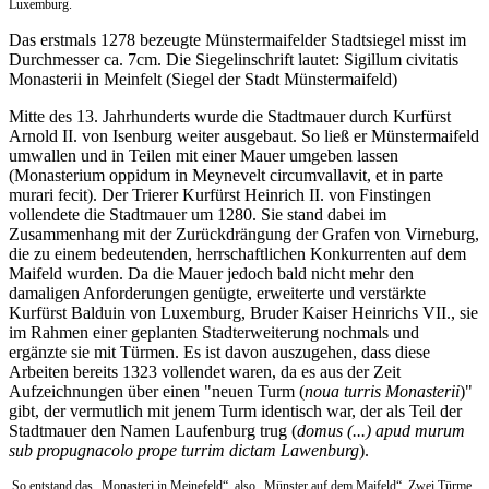
Luxemburg.
Das erstmals 1278 bezeugte Münstermaifelder Stadtsiegel misst im
Durchmesser ca. 7cm. Die Siegelinschrift lautet: Sigillum civitatis
Monasterii in Meinfelt (Siegel der Stadt Münstermaifeld)
Mitte des 13. Jahrhunderts wurde die Stadtmauer durch Kurfürst
Arnold II. von Isenburg weiter ausgebaut. So ließ er Münstermaifeld
umwallen und in Teilen mit einer Mauer umgeben lassen
(Monasterium oppidum in Meynevelt circumvallavit, et in parte
murari fecit). Der Trierer Kurfürst Heinrich II. von Finstingen
vollendete die Stadtmauer um 1280. Sie stand dabei im
Zusammenhang mit der Zurückdrängung der Grafen von Virneburg,
die zu einem bedeutenden, herrschaftlichen Konkurrenten auf dem
Maifeld wurden. Da die Mauer jedoch bald nicht mehr den
damaligen Anforderungen genügte, erweiterte und verstärkte
Kurfürst Balduin von Luxemburg, Bruder Kaiser Heinrichs VII., sie
im Rahmen einer geplanten Stadterweiterung nochmals und
ergänzte sie mit Türmen. Es ist davon auszugehen, dass diese
Arbeiten bereits 1323 vollendet waren, da es aus der Zeit
Aufzeichnungen über einen "neuen Turm (
noua turris Monasterii
)"
gibt, der vermutlich mit jenem Turm identisch war, der als Teil der
Stadtmauer den Namen Laufenburg trug (
domus (...) apud murum
sub propugnacolo prope turrim dictam Lawenburg
).
So entstand das „Monasteri in Meinefeld“, also „Münster auf dem Maifeld“. Zwei Türme