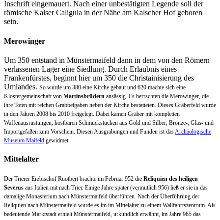
Inschrift eingemauert. Nach einer unbestätigten Legende soll der
römische Kaiser Caligula in der Nähe am Kalscher Hof geboren
sein.
Merowinger
Um 350 entstand in Münstermaifeld dann in dem von den Römern
verlassenen Lager eine Siedlung. Durch Erlaubnis eines
Frankenfürstes, beginnt hier um 350 die Christainisierung des
Umlandes.
So wurde um 380 eine Kirche gebaut und 620 machte sich eine
Klostergemeinschaft von
Martinsbrüdern
ansässig. Es herrschten die Merowinger, die
ihre Toten mit reichen Grabbeigaben neben der Kirche bestatteten. Dieses Gräberfeld wurde
in den Jahren 2008 bis 2010 freigelegt. Dabei kamen Gräber mit kompletten
Waffenausrüstungen, kostbaren Schmuckstücken aus Gold und Silber, Bronze-, Glas- und
Importgefäßen zum Vorschein. Diesen Ausgrabungen und Funden ist das
Archäologische
Museum Maifeld
gewidmet.
Mittelalter
Der Trierer Erzbischof Ruotbert brachte im Februar 952 die
Reliquien des heiligen
Severus
aus Italien mit nach Trier. Einige Jahre später (vermutlich 956) ließ er sie in das
damalige Monasterium nach Münstermaifeld überführen. Nach der Überführung der
Reliquien nach Münstermaifeld wurde es im im Mittelalter zu einem Wallfahrtszentrum. Als
bedeutende Marktstadt erhielt Münstermaifeld, urkundlich erwähnt, im Jahre 965 das