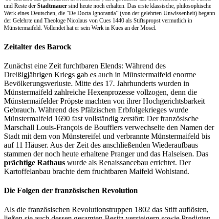
und Reste der
Stadtmauer
sind heute noch erhalten. Das erste klassische, philosophische
Werk eines Deutschen, die ”De Docta Ignorantia” (von der gelehrten Unwissenheit) begann
der Gelehrte und Theologe Nicolaus von Cues 1440 als Stiftspropst vermutlich in
Münstermaifeld. Vollendet hat er sein Werk in Kues an der Mosel.
Zeitalter des Barock
Zunächst eine Zeit furchtbaren Elends: Während des
Dreißigjährigen Kriegs gab es auch in Münstermaifeld enorme
Bevölkerungsverluste. Mitte des 17. Jahrhunderts wurden in
Münstermaifeld zahlreiche Hexenprozesse vollzogen, denn die
Münstermaifelder Pröpste machten von ihrer Hochgerichtsbarkeit
Gebrauch. Während des Pfälzischen Erbfolgekrieges wurde
Münstermaifeld 1690 fast vollständig zerstört: Der französische
Marschall Louis-François de Boufflers verwechselte den Namen der
Stadt mit dem von Münstereifel und verbrannte Münstermaifeld bis
auf 11 Häuser. Aus der Zeit des anschließenden Wiederaufbaus
stammen der noch heute erhaltene Pranger und das Halseisen. Das
prächtige Rathaus
wurde als Renaissancebau errichtet. Der
Kartoffelanbau brachte dem fruchtbaren Maifeld Wohlstand.
Die Folgen der französischen Revolution
Als die französischen Revolutionstruppen 1802 das Stift auflösten,
ließen sie auch dessen gesamten Besitz versteigern sowie Predigten