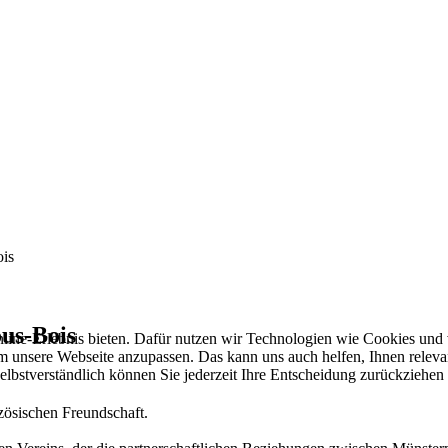
ois
ous-Bois
line-Erlebnis bieten. Dafür nutzen wir Technologien wie Cookies und 
 unsere Webseite anzupassen. Das kann uns auch helfen, Ihnen relevant
elbstverständlich können Sie jederzeit Ihre Entscheidung zurückziehen
zösischen Freundschaft.