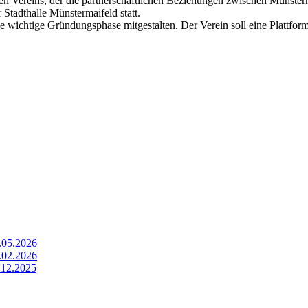
 Vereins, der die partnerschaftlichen Beziehungen zwischen Münsterm
Stadthalle Münstermaifeld statt.
e wichtige Gründungsphase mitgestalten. Der Verein soll eine Plattfo
7.05.2026
6.02.2026
1.12.2025