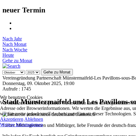
neuer Termin
Nach Jahr
Nach Monat
Nach Woche
Heute
Gehe zu Monat
Gehe zu Monat
Vereinsgründung Partnerschaft Münstermaifeld-Les Pavillons-sous-B
Donnerstag, 09. Oktober 2025, 19:00
Aufrufe
: 1745
Wir benutzen Cookies
Stadt Münstermaifeld und Les Pavillons-s
Wir schützen Ihre Privatsphäre! Wir möchten Ihnen ein angenehmes On
Adresse oder Browserinformationen. Wir werten die Ergebnisse aus, um
wir Sie zuvor jedoch um Erlaubnis zum Einsatz dieser Technologien. S
Akzeptieren
Ablehnen
Weitere Informationen
Lieber Mitbürgerinnen und Mitbürger, liebe Freunde der deutsch-fran