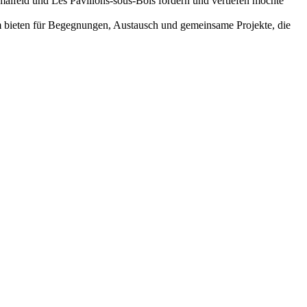
aifeld und Les Pavillons-sous-Bois fördern und vertiefen möchte
rm bieten für Begegnungen, Austausch und gemeinsame Projekte, die